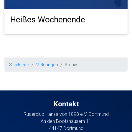
Heißes Wochenende
Startseite
Meldungen
Archiv
Kontakt
Ruderclub Hansa von 1898 e.V. Dortmund
An den Bootshäusern 11
44147 Dortmund