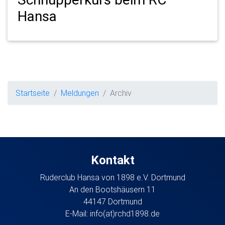
Hansa
Startseite
Meldungen
Archiv
Kontakt
Ruderclub Hansa von 1898 e.V. Dortmund
An den Bootshäusern 11
44147 Dortmund
E-Mail:
info(at)rchd1898.de