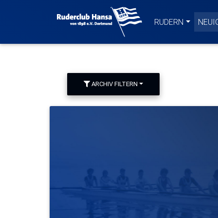
Willkommen beim Ruderc
RUDERN
NEUI
ARCHIV FILTERN
Meldungsarchiv