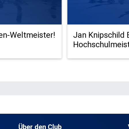
en-Weltmeister!
Jan Knipschild 
Hochschulmeis
Über den Club