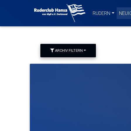
Willkommen beim Ruderc
RUDERN
NEUI
ARCHIV FILTERN
Meldungsarchiv