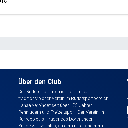
Über den Club
Der Ruderclub Hansa ist Dortmunds
traditionsreicher Verein im Rudersportbereich.
Hansa verbindet seit über 125 Jahren
Rennrudern und Freizeitsport. Der Verein im
Ruhrgebiet ist Träger des Dortmunder
Bundesstützpunkts, an dem unter anderem