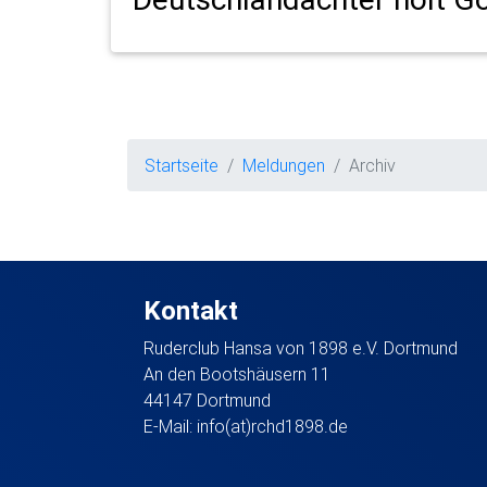
Startseite
Meldungen
Archiv
Kontakt
Ruderclub Hansa von 1898 e.V. Dortmund
An den Bootshäusern 11
44147 Dortmund
E-Mail:
info(at)rchd1898.de