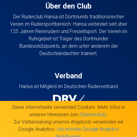
Über den Club
Der Ruderclub Hansa ist Dortmunds traditionsreicher
Verein im Rudersportbereich. Hansa verbindet seit über
125 Jahren Rennrudern und Freizeitsport. Der Verein im
Ruhrgebiet ist Träger des Dortmunder
Bundesstützpunkts, an dem unter anderem der
Deutschlandachter trainiert.
Verband
Hansa ist Mitglied im Deutschen Ruderverband
Diese Internetseite verwendet Cookies. Mehr Infos in
unseren Hinweisen zum
Datenschutz
.
Zur Verbesserung unseres Angebots verwenden wir
Google Analytics.
Ich möchte Google Analytics
Ruderclub Hansa bei Facebook
Ruderclub Hansa bei Instagram
Hansa Newsletter
RSS Newsfeed
deaktivieren.