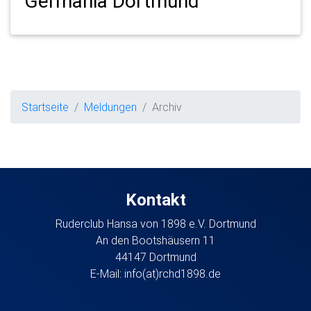
Germania Dortmund
Startseite
Meldungen
Archiv
Kontakt
Ruderclub Hansa von 1898 e.V. Dortmund
An den Bootshäusern 11
44147 Dortmund
E-Mail:
info(at)rchd1898.de