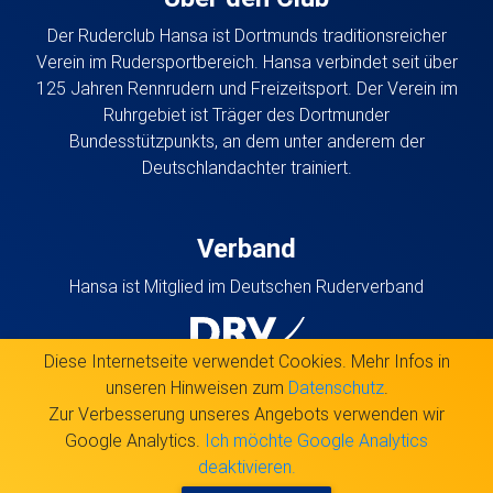
Der Ruderclub Hansa ist Dortmunds traditionsreicher
Verein im Rudersportbereich. Hansa verbindet seit über
125 Jahren Rennrudern und Freizeitsport. Der Verein im
Ruhrgebiet ist Träger des Dortmunder
Bundesstützpunkts, an dem unter anderem der
Deutschlandachter trainiert.
Verband
Hansa ist Mitglied im Deutschen Ruderverband
Diese Internetseite verwendet Cookies. Mehr Infos in
unseren Hinweisen zum
Datenschutz
.
Zur Verbesserung unseres Angebots verwenden wir
Google Analytics.
Ich möchte Google Analytics
Ruderclub Hansa bei Facebook
Ruderclub Hansa bei Instagram
Hansa Newsletter
RSS Newsfeed
deaktivieren.