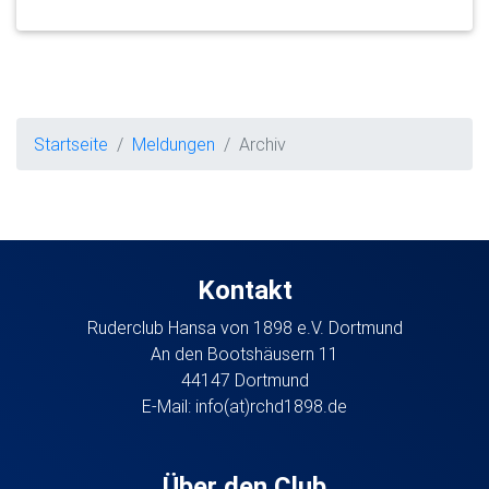
Startseite
Meldungen
Archiv
Kontakt
Ruderclub Hansa von 1898 e.V. Dortmund
An den Bootshäusern 11
44147 Dortmund
E-Mail:
info(at)rchd1898.de
Über den Club