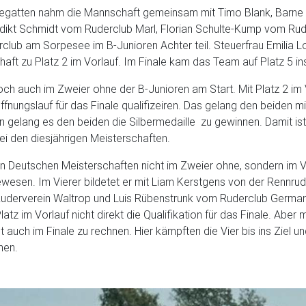
 Regatten nahm die Mannschaft gemeinsam mit Timo Blank, Barn
ikt Schmidt vom Ruderclub Marl, Florian Schulte-Kump vom Rud
club am Sorpesee im B-Junioren Achter teil. Steuerfrau Emilia 
ft zu Platz 2 im Vorlauf. Im Finale kam das Team auf Platz 5 ins
ch auch im Zweier ohne der B-Junioren am Start. Mit Platz 2 im
fnungslauf für das Finale qualifizeiren. Das gelang den beiden mi
 gelang es den beiden die Silbermedaille zu gewinnen. Damit ist
ei den diesjährigen Meisterschaften.
en Deutschen Meisterschaften nicht im Zweier ohne, sondern im V
ewesen. Im Vierer bildetet er mit Liam Kerstgens von der Rennr
uderverein Waltrop und Luis Rübenstrunk vom Ruderclub German
atz im Vorlauf nicht direkt die Qualifikation für das Finale. Aber 
t auch im Finale zu rechnen. Hier kämpften die Vier bis ins Ziel u
nen.