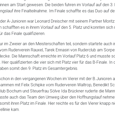
nnen am Start gewesen. Die beiden fuhren im Vorlauf auf den 3. P
ngslauf ihre Finalteilnahme. Im Finale schaffte es das Duo auf den
der A-Junioren war Leonard Dreischer mit seinem Partner Mori
 schafften es in ihrem Vorlauf auf den 5. Platz und konnten sich 
ür das Finale qualifizieren.
r im Zweier an den Meisterschaften teil, sondern startete auch i
 vom Ruderverein Rauxel, Tarek Ennasiri von Ruderclub am Sorp
ecke. Die Mannschaft erreichte im Vorlauf Platz 6 und musste so
 Hier qualifizierten die vier sich mit Platz vier für das B-Finale.
d haben somit den 9. Platz im Gesamtergebnis.
schon in den vergangenen Wochen im Vierer mit der B.Junioren 
usammen mit Felix Schipke vom Ruderverein Waltrop, Benedikt S
ub Bochum und Steuerfrau Sölve Ida Brückner ruderte die Mannsc
usste auch das Team den Umweg über den Hoffnungslauf nehmen
omit ihren Platz im Finale. Hier reichte es für den Vierer knapp n
ellinie kam.