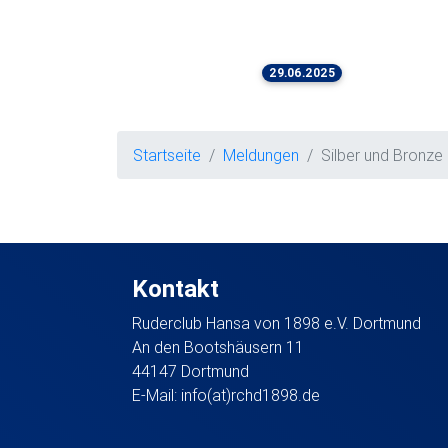
29.06.2025
Startseite
Meldungen
Silber und Bronze 
Kontakt
Ruderclub Hansa von 1898 e.V. Dortmund
An den Bootshäusern 11
44147 Dortmund
E-Mail:
info(at)rchd1898.de