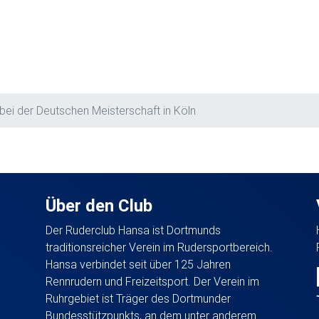
bei der Deutschen Meisterschaft in Köln
Über den Club
Der Ruderclub Hansa ist Dortmunds
traditionsreicher Verein im Rudersportbereich.
Hansa verbindet seit über 125 Jahren
Rennrudern und Freizeitsport. Der Verein im
Ruhrgebiet ist Träger des Dortmunder
Bundesstützpunkts, an dem unter anderem