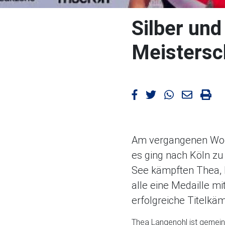
Silber und
Meistersch
Artikel bei Facebook teil
Artikel bei Twitter te
Artikel bei Wha
Artikel m
Arti
Am vergangenen Woch
es ging nach Köln z
See kämpften Thea, 
alle eine Medaille m
erfolgreiche Titelkä
Thea Langenohl ist gemein