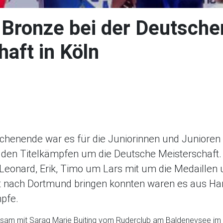
 Bronze bei der Deutsche
aft in Köln
en
ilen
tsApp teilen
ailen
kel drucken
enende war es für die Juniorinnen und Junioren 
u den Titelkämpfen um die Deutsche Meisterschaft.
Leonard, Erik, Timo um Lars mit um die Medaillen 
it nach Dortmund bringen konnten waren es aus Ha
mpfe.
sam mit Sarag Marie Buiting vom Ruderclub am Baldeneysee im l