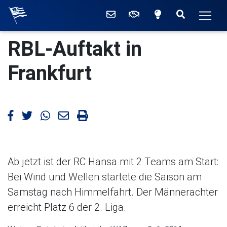
Willkommen beim Ruderc
Kontakt
Mitglied werden
Zwischen hell
Suchen
Men
Die aktuellen Meldunge
RBL-Auftakt in
Frankfurt
Artikel bei Facebook teilen
Artikel bei Twitter teilen
Artikel bei WhatsApp teilen
Artikel mailen
Artikel drucken
Ab jetzt ist der RC Hansa mit 2 Teams am Start:
Bei Wind und Wellen startete die Saison am
Samstag nach Himmelfahrt. Der Männerachter
erreicht Platz 6 der 2. Liga.