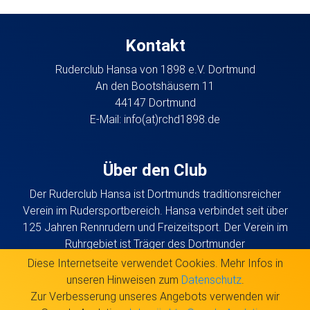
Kontakt
Ruderclub Hansa von 1898 e.V. Dortmund
An den Bootshäusern 11
44147 Dortmund
E-Mail:
info(at)rchd1898.de
Über den Club
Der Ruderclub Hansa ist Dortmunds traditionsreicher
Verein im Rudersportbereich. Hansa verbindet seit über
125 Jahren Rennrudern und Freizeitsport. Der Verein im
Ruhrgebiet ist Träger des Dortmunder
Bundesstützpunkts, an dem unter anderem der
Diese Internetseite verwendet Cookies. Mehr Infos in
Deutschlandachter trainiert.
unseren Hinweisen zum
Datenschutz
.
Zur Verbesserung unseres Angebots verwenden wir