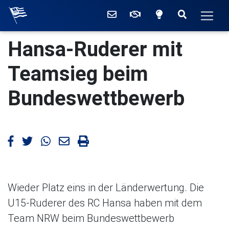
Willkommen beim Ruderc
Kontakt
Mitglied werden
Zwischen hell
Suchen
Men
Die aktuellen Meldunge
Hansa-Ruderer mit
Teamsieg beim
Bundeswettbewerb
Artikel bei Facebook teilen
Artikel bei Twitter teilen
Artikel bei WhatsApp teilen
Artikel mailen
Artikel drucken
Wieder Platz eins in der Länderwertung. Die
U15-Ruderer des RC Hansa haben mit dem
Team NRW beim Bundeswettbewerb