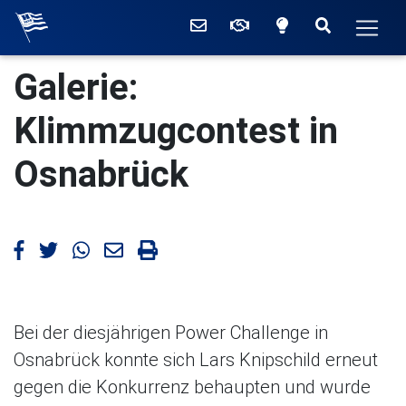
Willkommen beim Ruderc
Kontakt
Mitglied werden
Zwischen hell
Suchen
Men
Die aktuellen Meldunge
Galerie:
Klimmzugcontest in
Osnabrück
Artikel bei Facebook teilen
Artikel bei Twitter teilen
Artikel bei WhatsApp teilen
Artikel mailen
Artikel drucken
Bei der diesjährigen Power Challenge in
Osnabrück konnte sich Lars Knipschild erneut
gegen die Konkurrenz behaupten und wurde