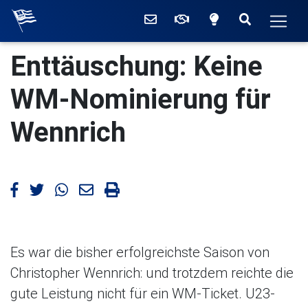
Willkommen beim Ruderc
Kontakt
Mitglied werden
Zwischen hell
Suchen
Men
Die aktuellen Meldunge
Enttäuschung: Keine
WM-Nominierung für
Wennrich
Artikel bei Facebook teilen
Artikel bei Twitter teilen
Artikel bei WhatsApp teilen
Artikel mailen
Artikel drucken
Es war die bisher erfolgreichste Saison von
Christopher Wennrich: und trotzdem reichte die
gute Leistung nicht für ein WM-Ticket. U23-