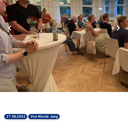
Zurück
Vorw
27.08.2024
Von Nicole Jung