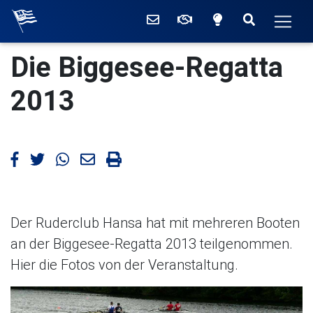
Willkommen beim Ruderc
Kontakt
Mitglied werden
Zwischen hell
Suchen
Men
Die aktuellen Meldunge
Die Biggesee-Regatta
2013
Artikel bei Facebook teilen
Artikel bei Twitter teilen
Artikel bei WhatsApp teilen
Artikel mailen
Artikel drucken
Der Ruderclub Hansa hat mit mehreren Booten
an der Biggesee-Regatta 2013 teilgenommen.
Hier die Fotos von der Veranstaltung.