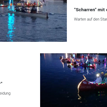
"Scharren" mit 
Warten auf den Star
r"
leidung