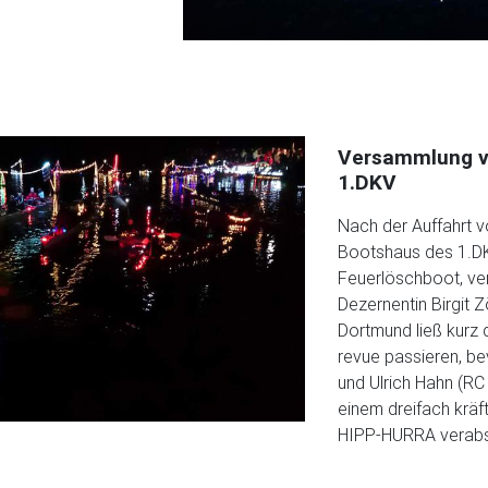
Versammlung v
1.DKV
Nach der Auffahrt 
Bootshaus des 1.DK
Feuerlöschboot, ve
Dezernentin Birgit 
Dortmund ließ kurz
revue passieren, b
und Ulrich Hahn (RC
einem dreifach kräf
HIPP-HURRA verabs