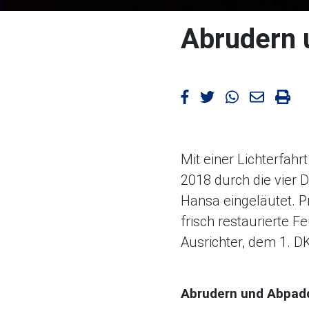
Abrudern 
Artikel bei Facebook teil
Artikel bei Twitter te
Artikel bei Wha
Artikel m
Arti
Mit einer Lichterfah
2018 durch die vier
Hansa eingeläutet. Pr
frisch restaurierte 
Ausrichter, dem 1. DK
Abrudern und Abpad