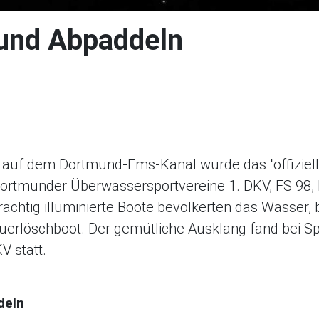
und Abpaddeln
en
ilen
tsApp teilen
ailen
kel drucken
rt auf dem Dortmund-Ems-Kanal wurde das "offiziel
 Dortmunder Überwassersportvereine 1. DKV, FS 98
ächtig illuminierte Boote bevölkerten das Wasser, 
Feuerlöschboot. Der gemütliche Ausklang fand bei S
V statt.
deln